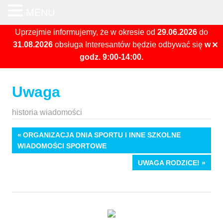
MENU
Otwórz 
Uprzejmie informujemy, że w okresie od
29.06.2026
do
31.08.2026
obsługa Interesantów będzie odbywać się
w
✕
godz. 9:00-14:00.
Skip
to
Uwaga
content
11 czerwca 2015
M.St.
historia wiadomości
Nawigacja
PREVIOUS
ORGANIZACJA DNIA SPORTU I INNE SZKOLNE
POST:
WIADOMOŚCI SPORTOWE
wpisu
NEXT
UWAGA RODZICE!
POST: