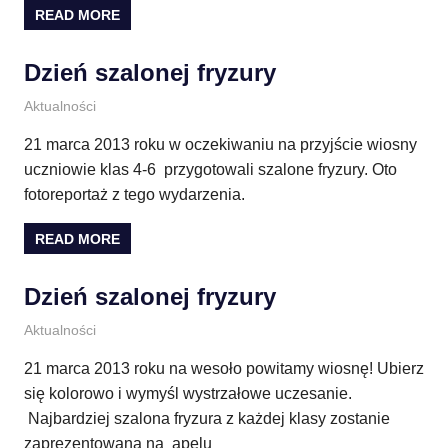
READ MORE
Dzień szalonej fryzury
22 marca 2013
E.CH.
Aktualności
21 marca 2013 roku w oczekiwaniu na przyjście wiosny
uczniowie klas 4-6 przygotowali szalone fryzury. Oto
fotoreportaż z tego wydarzenia.
READ MORE
Dzień szalonej fryzury
18 marca 2013
E.CH.
Aktualności
21 marca 2013 roku na wesoło powitamy wiosnę! Ubierz
się kolorowo i wymyśl wystrzałowe uczesanie.
Najbardziej szalona fryzura z każdej klasy zostanie
zaprezentowana na apelu