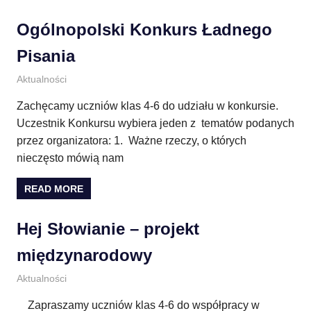
Ogólnopolski Konkurs Ładnego
Pisania
20 września 2013
E.CH.
Aktualności
Zachęcamy uczniów klas 4-6 do udziału w konkursie.
Uczestnik Konkursu wybiera jeden z tematów podanych
przez organizatora: 1. Ważne rzeczy, o których
nieczęsto mówią nam
READ MORE
Hej Słowianie – projekt
międzynarodowy
6 września 2013
E.CH.
Aktualności
Zapraszamy uczniów klas 4-6 do współpracy w