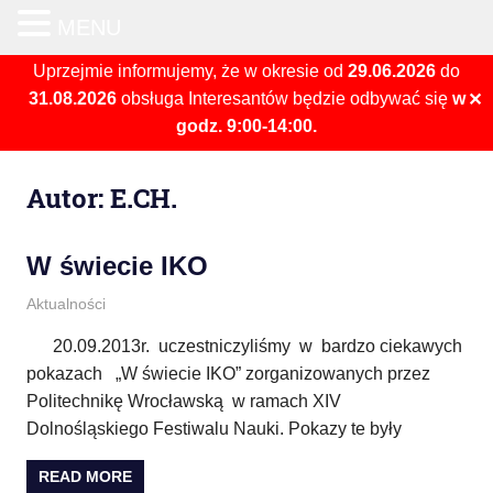
MENU
Otwórz 
Uprzejmie informujemy, że w okresie od
29.06.2026
do
31.08.2026
obsługa Interesantów będzie odbywać się
w
✕
godz. 9:00-14:00.
Skip
Autor:
E.CH.
to
content
W świecie IKO
6 października 2013
E.CH.
Aktualności
20.09.2013r. uczestniczyliśmy w bardzo ciekawych
pokazach „W świecie IKO” zorganizowanych przez
Politechnikę Wrocławską w ramach XIV
Dolnośląskiego Festiwalu Nauki. Pokazy te były
READ MORE