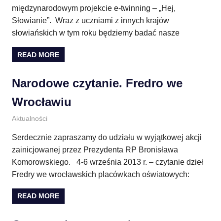
międzynarodowym projekcie e-twinning – „Hej,
Słowianie”. Wraz z uczniami z innych krajów
słowiańskich w tym roku będziemy badać nasze
READ MORE
Narodowe czytanie. Fredro we
Wrocławiu
1 września 2013
E.CH.
Aktualności
Serdecznie zapraszamy do udziału w wyjątkowej akcji
zainicjowanej przez Prezydenta RP Bronisława
Komorowskiego. 4-6 września 2013 r. – czytanie dzieł
Fredry we wrocławskich placówkach oświatowych:
READ MORE