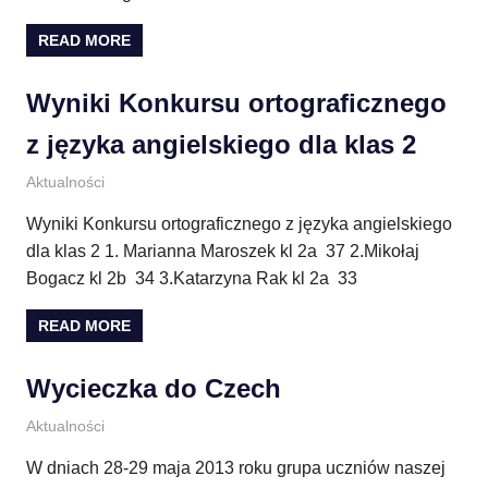
READ MORE
Wyniki Konkursu ortograficznego
z języka angielskiego dla klas 2
3 czerwca 2013
E.CH.
Aktualności
Wyniki Konkursu ortograficznego z języka angielskiego
dla klas 2 1. Marianna Maroszek kl 2a 37 2.Mikołaj
Bogacz kl 2b 34 3.Katarzyna Rak kl 2a 33
READ MORE
Wycieczka do Czech
1 czerwca 2013
E.CH.
Aktualności
W dniach 28-29 maja 2013 roku grupa uczniów naszej