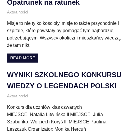
Opatrunek na ratunek
17 czerwca 2013
E.CH.
Aktualności
Misje to nie tylko kościoły, misje to także przychodnie i
szpitale, które powstały by pomagać tym najbardziej
potrzebującym. Wszyscy okoliczni mieszkańcy wiedzą,
że tam nikt
READ MORE
WYNIKI SZKOLNEGO KONKURSU
WIEDZY O LEGENDACH POLSKI
9 czerwca 2013
E.CH.
Aktualności
Konkurs dla uczniów klas czwartych I
MIEJSCE Natalia Litwińska II MIEJSCE Julia
Szabuńko, Wojciech Koryś III MIEJSCE Paulina
Leszczuk Organizator: Monika Hercuń