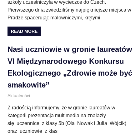
szkoły uczestniczyła w wycieczce do Czech.
Pierwszego dnia zwiedziliśmy najpiękniejsze miejsca w
Pradze spacerując malowniczymi, krętymi
READ MORE
Nasi uczniowie w gronie laureatów
VI Międzynarodowego Konkursu
Ekologicznego „Zdrowie może być
smakowite”
18 kwietnia 2013
E.CH.
Aktualności
Z radością informujemy, że w gronie laureatów w
kategorii prezentacja multimedialna znalazły
się uczennice z klasy 5b (Ola Nowak i Julia Wójcik)
oraz uczniowie z klas