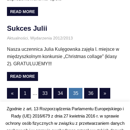
READ MORE
Sukces Julii
1 stycznia 2013
E.CH.
Aktualności
,
Wydarzenia 2012/2013
Nasza uczennica Julia Kulęgowska zajęła I. miejsce w
międzyszkolnym konkursie „Christmas collage” (klasy
2). GRATULUJEMY!!!
READ MORE
Stronicowanie
Previous
Next
«
1
…
33
34
35
36
»
Posts
Posts
wpisów
Zgodnie z art. 13 Rozporządzenia Parlamentu Europejskiego i
Rady (UE) 2016/679 z dnia 27 kwietnia 2016 r. w sprawie
WordPress Theme: Gridbox by ThemeZee.
ochrony osób fizycznych w związku z przetwarzaniem danych