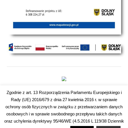
Zgodnie z art. 13 Rozporządzenia Parlamentu Europejskiego i
Rady (UE) 2016/679 z dnia 27 kwietnia 2016 r. w sprawie
WordPress Theme: Gridbox by ThemeZee.
ochrony osób fizycznych w związku z przetwarzaniem danych
osobowych i w sprawie swobodnego przepływu takich danych
oraz uchylenia dyrektywy 95/46/WE (4.5.2016 L 119/38 Dziennik